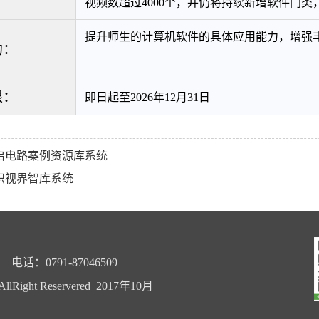
视频数超过
4000
个，并仍将持续新增软件门类
提升师生的计算机软件的具体应用能力，增强
助：
限：
即日起至
2026
年
12
月
31
日
启电路案例资源库系统
识视界智库系统
0791-87046509
t Reservered 2017年10月