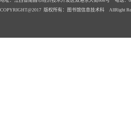
地址：江西省南昌市经济技术开发区双港东大街808号 电话：0791-
COPYRIGHT@2017 版权所有：图书馆信息技术科 AllRight Reser