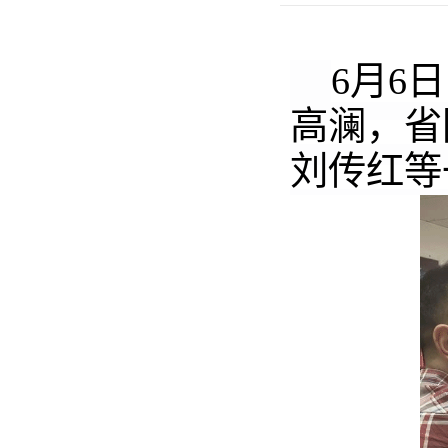
6月6
高澜
，省
刘传红
等